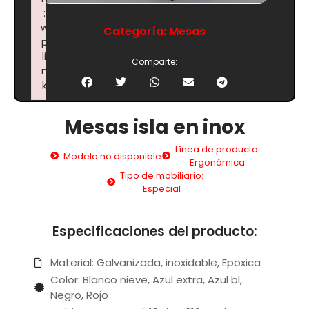
:
w
Categoría:
Mesas
p
li
Comparte:
n
k
Failed to initialize plugin: wplink
Mesas isla en inox
Línea de producto:
Modelo no disponible
Ergonómica
Tipo de mobiliario:
Especial
Especificaciones del producto:
Material: Galvanizada, inoxidable, Epoxica
Color: Blanco nieve, Azul extra, Azul bl,
Negro, Rojo