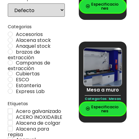
Especificacio
Sort Products
nes
Categorias
Accesorios
Alacena stock
Anaquel stock
brazos de
extracción
Campanas de
extracción
Cubiertas
ESCO
Estanteria
Mesa a muro
Express Lab
Gabinetes
Categorías:
Mesas
Locker stock
Etiquetas
Especificacio
Mesa Stock
Acero galvanizado
nes
Mesas
ACERO INOXIDABLE
Muebles especiales
Alacena de colgar
Vitrina stock
Alacena para
repisa