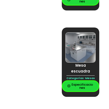
LAVABO CIRUJANO
nes
LAVABO
QUIRURJICO
lavador de gases
Librero
Llave mezcladora
locker para
telefono
lockers
mesa
Mesa a muro
MESA CON
CUBIERTA DE
INOXIDABLE
MESA DE
Mesa
LABORATORIO
escuadra
Mesa de lavado
Mesa de trabajo
Categorías:
Mesas
Mesa demostración
Especificacio
Mesa escuadra
nes
MESA ESPECIAL DE
LABORATORIO
MESA ESPECIAL DE
LABORATORO
MESA ESTRUCTURAL