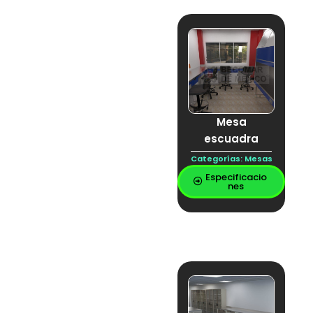
MESA ESTRUCTURAL
DE LABORATORIO
Mesa isla
Mesa para balanza
movex
Plástico laminado
Porta papeles
Puente central
Puente colgante
Mesa
PUENTE DE
SERVICIOS
escuadra
PUENTE SENTRAL
Categorías:
Mesas
RACK DE
DESTILACIÓN
Especificacio
Regadera
nes
completamente en
acero inoxidable
regadera de
emergencia
Regadera en acero
inoxidable
Regadera Mixta
REPISA
REPISA ACERO
GALVANIZADO