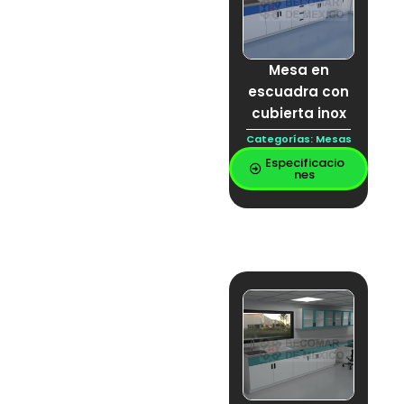
laminar
CAMPANA DE
LABORATORIO
campana de
Mesa en
soldadura
CAMPANA ESPECIAL
escuadra con
campana
cubierta inox
inteligente
CARRITO ACERO
Categorías:
Mesas
INOXIDABLE
Especificacio
CARRO ACERO
nes
INOXIDABLE
CARRO DE INOX
CARRO DE
PLATAFORMA EN
ACERO INOXIDABLE
CARRO
PLATAFORMA
cerámica
Citotóxicos
Contacto de voz y
datos
Contacto eléctrico
Cubierta
Cubierta Inoxidable