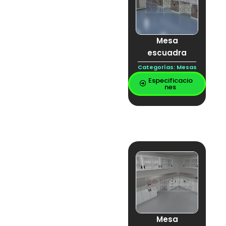
REPISA ACERO
INOXIDABLE
REPISA DE
LABORATORIO
Mesa
Resina
Resina epoxica
escuadra
scrubber
Categorías:
Mesas
seguridad biológica
SERVICIOS
Especificacio
nes
LABORATORIO
Tarja inox
UNIDAD DE
NEUTRALIZACIÓN
Vitrina
Voz y datos
Mesa