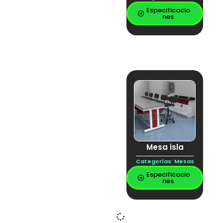
Especificacio
nes
Mesa isla
Categorías:
Mesas
Especificacio
nes