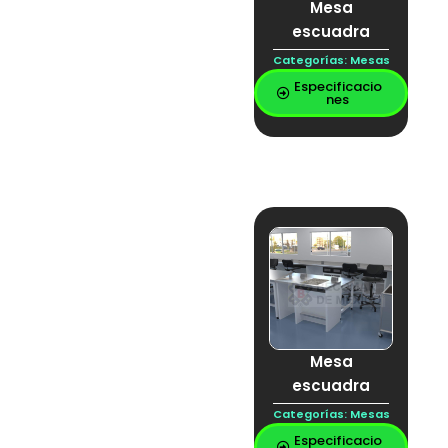
cubierta vitrificada
Mesa
ENTORNO DE
escuadra
TRABAJO EXIGENTE
epoxica
Categorías:
Mesas
Epoxy
Especificacio
ESCO
nes
Escurridor
Estantería
Extracción
Fenolica
FLEXIBLE
GABIENETE DE
ACERO INOXIDABLE
PARA LABORATORIO
GABINETE
GABINETE DE
LABORATORIO
Gabinetes Bajos
GAVINETES ALTOS
guarda ácidos
Mesa
Hornos
escuadra
humos
Incubadora de CO₂
Categorías:
Mesas
Inoxidable
Especificacio