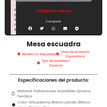
:
w
Categoría:
Mesas
p
li
Comparte:
n
k
Failed to initialize plugin: wplink
Mesa escuadra
Línea de producto:
Modelo no disponible
Ergonómica
Tipo de mobiliario:
Especial
Especificaciones del producto:
Material: Galvanizada, inoxidable, Epoxica,
Fenólica
Color: Gris paloma, Blanco petalo, Blanco