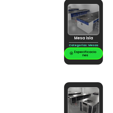
MESA ESTRUCTURAL
DE LABORATORIO
Mesa isla
Mesa para balanza
movex
Plástico laminado
Porta papeles
Puente central
Mesa isla
Puente colgante
PUENTE DE
Categorías:
Mesas
SERVICIOS
Especificacio
PUENTE SENTRAL
nes
RACK DE
DESTILACIÓN
Regadera
completamente en
acero inoxidable
regadera de
emergencia
Regadera en acero
inoxidable
Regadera Mixta
REPISA
REPISA ACERO
GALVANIZADO