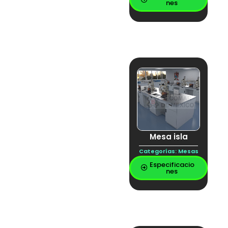
LAVABO CIRUJANO
nes
LAVABO
QUIRURJICO
lavador de gases
Librero
Llave mezcladora
locker para
telefono
lockers
mesa
Mesa a muro
MESA CON
CUBIERTA DE
INOXIDABLE
MESA DE
Mesa isla
LABORATORIO
Mesa de lavado
Categorías:
Mesas
Mesa de trabajo
Especificacio
Mesa demostración
nes
Mesa escuadra
MESA ESPECIAL DE
LABORATORIO
MESA ESPECIAL DE
LABORATORO
MESA ESTRUCTURAL