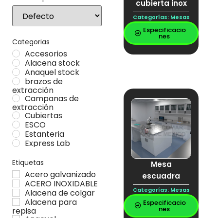
cubierta inox
Sort Products
Categorías:
Mesas
Especificacio
nes
Categorias
Accesorios
Alacena stock
Anaquel stock
brazos de
extracción
Campanas de
extracción
Cubiertas
ESCO
Estanteria
Express Lab
Gabinetes
Locker stock
Etiquetas
Mesa
Mesa Stock
Acero galvanizado
escuadra
Mesas
ACERO INOXIDABLE
Muebles especiales
Categorías:
Mesas
Alacena de colgar
Vitrina stock
Alacena para
Especificacio
nes
repisa