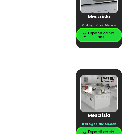
cubierta vitrificada
ENTORNO DE
TRABAJO EXIGENTE
Mesa isla
epoxica
Epoxy
Categorías:
Mesas
ESCO
Especificacio
Escurridor
nes
Estantería
Extracción
Fenolica
FLEXIBLE
GABIENETE DE
ACERO INOXIDABLE
PARA LABORATORIO
GABINETE
GABINETE DE
LABORATORIO
Gabinetes Bajos
GAVINETES ALTOS
guarda ácidos
Hornos
Mesa isla
humos
Incubadora de CO₂
Categorías:
Mesas
Inoxidable
Especificacio