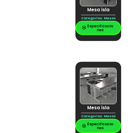
REPISA ACERO
INOXIDABLE
Mesa isla
REPISA DE
Categorías:
Mesas
LABORATORIO
Resina
Especificacio
nes
Resina epoxica
scrubber
seguridad biológica
SERVICIOS
LABORATORIO
Tarja inox
UNIDAD DE
NEUTRALIZACIÓN
Vitrina
Voz y datos
Mesa isla
Categorías:
Mesas
Especificacio
nes