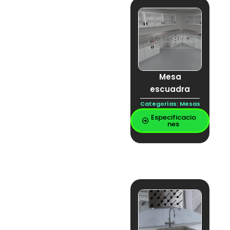
laminar
CAMPANA DE
LABORATORIO
campana de
soldadura
CAMPANA ESPECIAL
campana
inteligente
Mesa
CARRITO ACERO
INOXIDABLE
escuadra
CARRO ACERO
INOXIDABLE
Categorías:
Mesas
CARRO DE INOX
Especificacio
CARRO DE
nes
PLATAFORMA EN
ACERO INOXIDABLE
CARRO
PLATAFORMA
cerámica
Citotóxicos
Contacto de voz y
datos
Contacto eléctrico
Cubierta
Cubierta Inoxidable