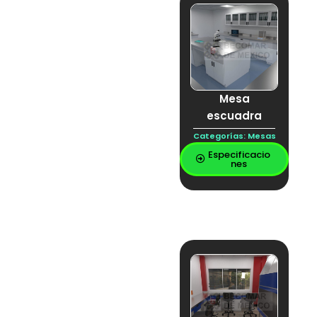
REPISA ACERO
INOXIDABLE
REPISA DE
LABORATORIO
Resina
Resina epoxica
scrubber
Mesa
seguridad biológica
SERVICIOS
escuadra
LABORATORIO
Tarja inox
Categorías:
Mesas
UNIDAD DE
Especificacio
NEUTRALIZACIÓN
nes
Vitrina
Voz y datos