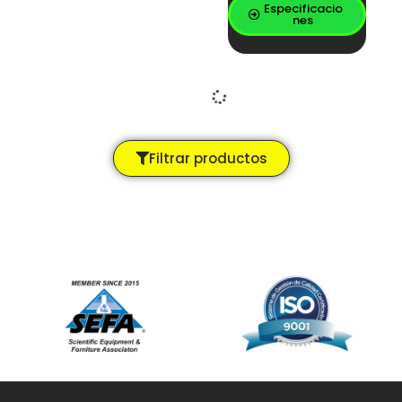
Especificacio
nes
Mesa isla
Categorías:
Mesas
Especificacio
nes