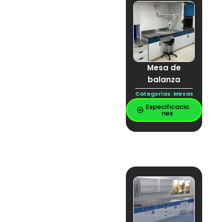
laminar
CAMPANA DE
LABORATORIO
campana de
soldadura
CAMPANA ESPECIAL
campana
inteligente
Mesa de
CARRITO ACERO
balanza
INOXIDABLE
CARRO ACERO
Categorías:
Mesas
INOXIDABLE
Especificacio
CARRO DE INOX
nes
CARRO DE
PLATAFORMA EN
ACERO INOXIDABLE
CARRO
PLATAFORMA
cerámica
Citotóxicos
Contacto de voz y
datos
Contacto eléctrico
Cubierta
Cubierta Inoxidable