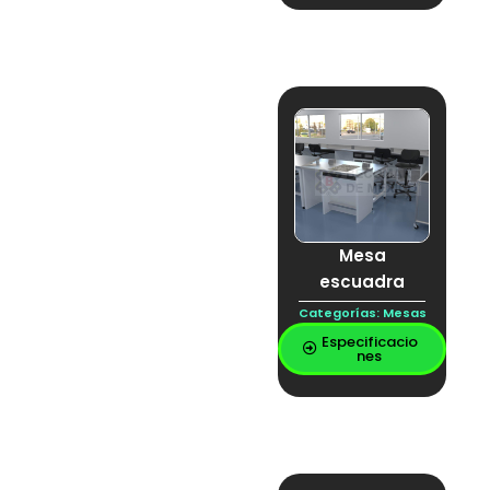
MESA ESTRUCTURAL
DE LABORATORIO
Mesa isla
Mesa para balanza
movex
Plástico laminado
Porta papeles
Puente central
Puente colgante
PUENTE DE
SERVICIOS
PUENTE SENTRAL
RACK DE
Mesa
DESTILACIÓN
escuadra
Regadera
completamente en
Categorías:
Mesas
acero inoxidable
Especificacio
regadera de
nes
emergencia
Regadera en acero
inoxidable
Regadera Mixta
REPISA
REPISA ACERO
GALVANIZADO