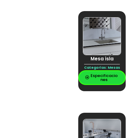
Mesa isla
Categorías:
Mesas
Especificacio
nes