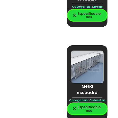
LAVABO CIRUJANO
LAVABO
Categorías:
Mesas
QUIRURJICO
Especificacio
lavador de gases
nes
Librero
Llave mezcladora
locker para
telefono
lockers
mesa
Mesa a muro
MESA CON
CUBIERTA DE
INOXIDABLE
MESA DE
LABORATORIO
Mesa de lavado
Mesa de trabajo
Mesa
Mesa demostración
Mesa escuadra
escuadra
MESA ESPECIAL DE
Categorías:
Cubiertas
LABORATORIO
MESA ESPECIAL DE
Especificacio
nes
LABORATORO
MESA ESTRUCTURAL