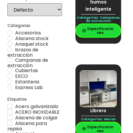
humos
Sort Products
inteligente
Categorías:
Campanas
de extracción
Categorias
Especificacio
Accesorios
nes
Alacena stock
Anaquel stock
brazos de
extracción
Campanas de
extracción
Cubiertas
ESCO
Estanteria
Express Lab
Gabinetes
Locker stock
Etiquetas
Mesa Stock
Acero galvanizado
Mesas
Librero
ACERO INOXIDABLE
Muebles especiales
Alacena de colgar
Categorías:
Mesas
Vitrina stock
Alacena para
Especificacio
repisa
nes