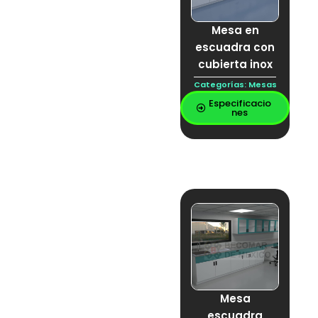
cubierta vitrificada
ENTORNO DE
Mesa en
TRABAJO EXIGENTE
epoxica
escuadra con
Epoxy
cubierta inox
ESCO
Escurridor
Categorías:
Mesas
Estantería
Especificacio
Extracción
nes
Fenolica
FLEXIBLE
GABIENETE DE
ACERO INOXIDABLE
PARA LABORATORIO
GABINETE
GABINETE DE
LABORATORIO
Gabinetes Bajos
GAVINETES ALTOS
guarda ácidos
Hornos
humos
Incubadora de CO₂
Mesa
Inoxidable
escuadra