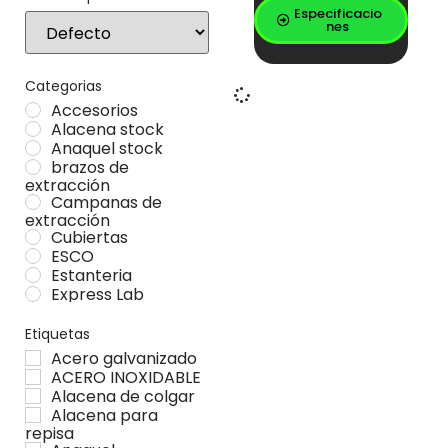
Especificacio
Sort Products
nes
Categorias
Accesorios
Alacena stock
Anaquel stock
brazos de
extracción
Campanas de
extracción
Cubiertas
ESCO
Estanteria
Express Lab
Gabinetes
Locker stock
Etiquetas
Mesa Stock
Acero galvanizado
Mesas
ACERO INOXIDABLE
Muebles especiales
Alacena de colgar
Vitrina stock
Alacena para
repisa