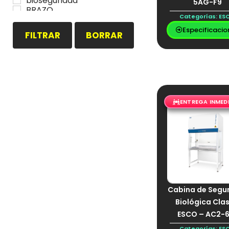
bioseguridad
5AG-F9
BRAZO
Categorías:
ES
brazo de extracción
BRAZO EXTRACCION
Especificacio
FILTRAR
BORRAR
Brazo extractor
BRAZO EXTRACTOR
INDUSTRIAL
BRAZO EXTRACTOR
TELESCOPICO
cabina
Cabina flujo laminar
ENTREGA INMED
Cabina pcr
campana
campana de extracción
de humos
CAMPANA DE EXTRCIÓN
Campana de flujo laminar
CAMPANA DE
LABORATORIO
campana de soldadura
CAMPANA ESPECIAL
Cabina de Segu
campana inteligente
Biológica Clase
CARRITO ACERO
ESCO – AC2-6
INOXIDABLE
CARRO ACERO INOXIDABLE
Categorías:
ES