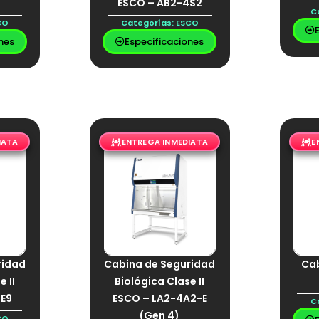
ESCO – AB2-4S2
C
CO
Categorías:
ESCO
nes
Especificaciones
IATA
ENTREGA INMEDIATA
E
ridad
Cabina de Seguridad
Ca
 II
Biológica Clase II
E9
ESCO – LA2-4A2-E
C
(Gen 4)
CO