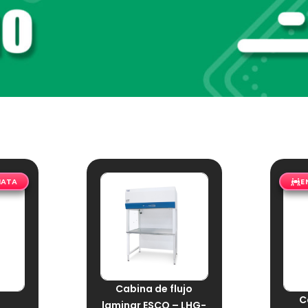
IATA
E
Cabina de flujo
C
laminar ESCO – LHG-