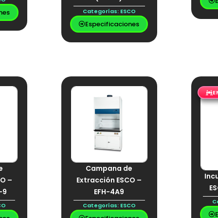
Categorías:
ESCO
nes
Especificaciones
E
e
Campana de
Inc
CO –
Extracción ESCO –
ES
-9
EFH-4A9
C
CO
Categorías:
ESCO