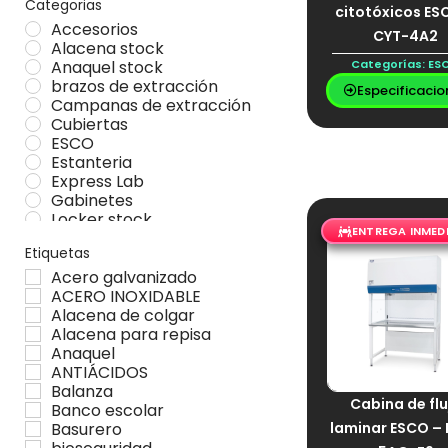
Categorias
citotóxicos ES
Accesorios
CYT-4A2
Alacena stock
Anaquel stock
Categorías:
ES
brazos de extracción
Especificacio
Campanas de extracción
Cubiertas
ESCO
Estanteria
Express Lab
Gabinetes
Locker stock
ENTREGA INMED
Mesa Stock
Etiquetas
Mesas
Muebles especiales
Acero galvanizado
Vitrina stock
ACERO INOXIDABLE
Alacena de colgar
Alacena para repisa
Anaquel
ANTIÁCIDOS
Balanza
Cabina de flu
Banco escolar
laminar ESCO –
Basurero