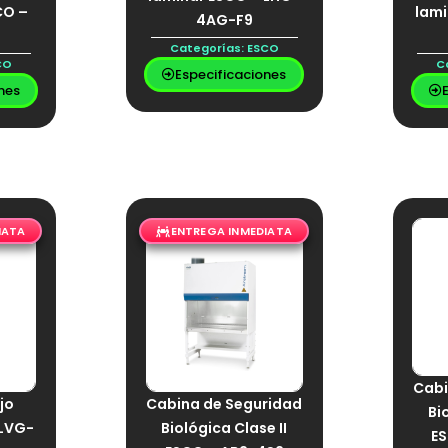
CO –
lami
4AG-F9
Categorías:
ESCO
CO
C
Especificaciones
nes
IATA
ENTREGA INMEDIATA
Cabi
jo
Cabina de Seguridad
Bi
 LVG-
Biológica Clase II
E