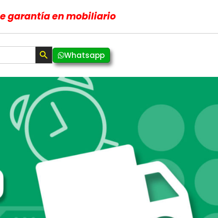
de garantía en mobiliario
Botón de búsqueda
Whatsapp