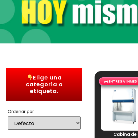
Elige una
ENTREGA INMED
categoría o
etiqueta.
Ordenar por
Sort Products
Cabina de