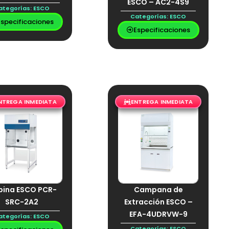
ESCO – AC2-4S9
ategorías:
ESCO
Categorías:
ESCO
Especificaciones
Especificaciones
NTREGA INMEDIATA
ENTREGA INMEDIATA
bina ESCO PCR-
Campana de
SRC-2A2
Extracción ESCO –
EFA-4UDRVW-9
ategorías:
ESCO
Categorías:
ESCO