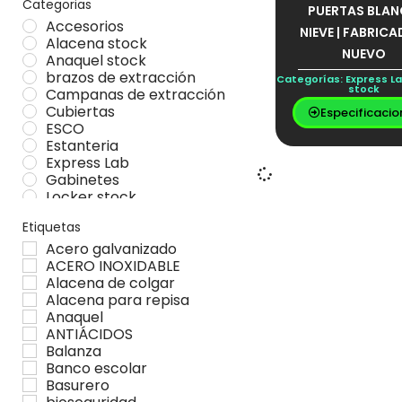
Categorias
PUERTAS BLA
Accesorios
NIEVE | FABRICA
Alacena stock
NUEVO
Anaquel stock
brazos de extracción
Categorías:
Express L
stock
Campanas de extracción
Cubiertas
Especificacio
ESCO
Estanteria
Express Lab
Gabinetes
Locker stock
Mesa Stock
Etiquetas
Mesas
Muebles especiales
Acero galvanizado
Vitrina stock
ACERO INOXIDABLE
Alacena de colgar
Alacena para repisa
Anaquel
ANTIÁCIDOS
Balanza
Banco escolar
Basurero