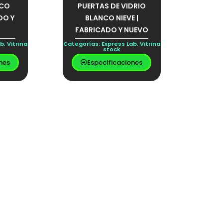
NCO
PUERTAS DE VIDRIO
DO Y
BLANCO NIEVE |
FABRICADO Y NUEVO
ab
,
Vitrina
Categorías:
Express Lab
,
Vitrina
stock
nes
Especificaciones