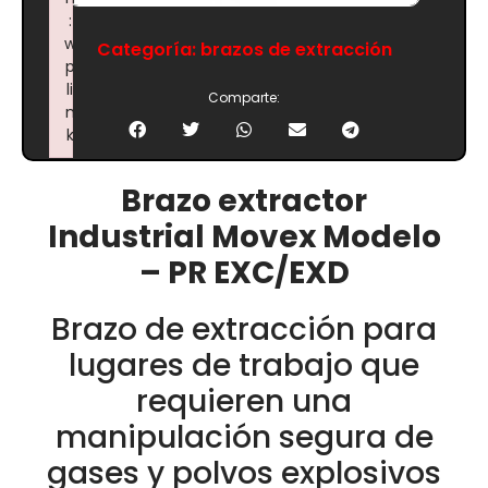
:
w
Categoría:
brazos de extracción
p
li
Comparte:
n
k
Failed to initialize plugin: wplink
Brazo extractor
Industrial Movex Modelo
– PR EXC/EXD
Brazo de extracción para
lugares de trabajo que
requieren una
manipulación segura de
gases y polvos explosivos