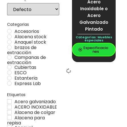
Acero
Sort Products
Inoxidable o
Acero
Galvanizado
Categorias
Pintado
Accesorios
Alacena stock
Categorías:
Muebles
especiales
Anaquel stock
brazos de
Especificacio
nes
extracción
Campanas de
extracción
Cubiertas
ESCO
Estanteria
Express Lab
Gabinetes
Locker stock
Etiquetas
Mesa Stock
Acero galvanizado
Mesas
ACERO INOXIDABLE
Muebles especiales
Alacena de colgar
Vitrina stock
Alacena para
repisa