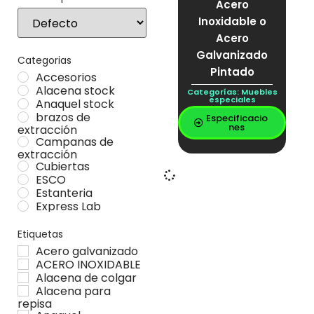
Acero
Sort Products
Inoxidable o
Acero
Galvanizado
Categorias
Pintado
Accesorios
Alacena stock
Categorías:
Muebles
especiales
Anaquel stock
brazos de
Especificacio
nes
extracción
Campanas de
extracción
Cubiertas
ESCO
Estanteria
Express Lab
Gabinetes
Locker stock
Etiquetas
Mesa Stock
Acero galvanizado
Mesas
ACERO INOXIDABLE
Muebles especiales
Alacena de colgar
Vitrina stock
Alacena para
repisa